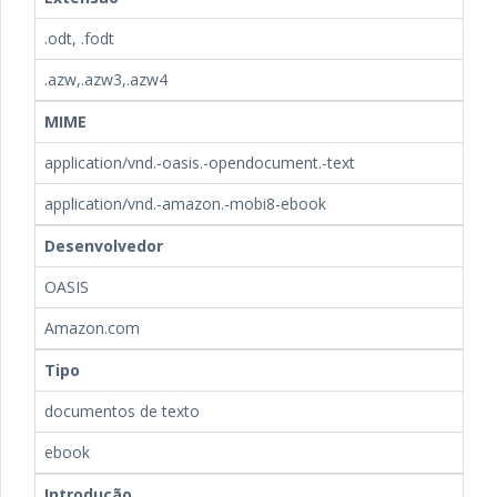
.odt, .fodt
.azw,.azw3,.azw4
MIME
application/vnd.-oasis.-opendocument.-text
application/vnd.-amazon.-mobi8-ebook
Desenvolvedor
OASIS
Amazon.com
Tipo
documentos de texto
ebook
Introdução