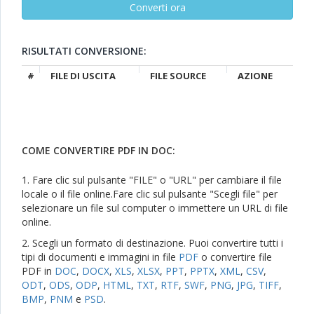
RISULTATI CONVERSIONE:
#
FILE DI USCITA
FILE SOURCE
AZIONE
COME CONVERTIRE PDF IN DOC:
1. Fare clic sul pulsante "FILE" o "URL" per cambiare il file
locale o il file online.Fare clic sul pulsante "Scegli file" per
selezionare un file sul computer o immettere un URL di file
online.
2. Scegli un formato di destinazione. Puoi convertire tutti i
tipi di documenti e immagini in file
PDF
o convertire file
PDF in
DOC
,
DOCX
,
XLS
,
XLSX
,
PPT
,
PPTX
,
XML
,
CSV
,
ODT
,
ODS
,
ODP
,
HTML
,
TXT
,
RTF
,
SWF
,
PNG
,
JPG
,
TIFF
,
BMP
,
PNM
e
PSD
.