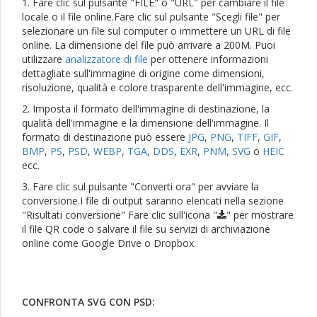
1. Fare clic sul pulsante "FILE" o "URL" per cambiare il file
locale o il file online.Fare clic sul pulsante "Scegli file" per
selezionare un file sul computer o immettere un URL di file
online. La dimensione del file può arrivare a 200M. Puoi
utilizzare
analizzatore di file
per ottenere informazioni
dettagliate sull'immagine di origine come dimensioni,
risoluzione, qualità e colore trasparente dell'immagine, ecc.
2. Imposta il formato dell'immagine di destinazione, la
qualità dell'immagine e la dimensione dell'immagine. Il
formato di destinazione può essere
JPG
,
PNG
,
TIFF
,
GIF
,
BMP
,
PS
,
PSD
,
WEBP
,
TGA
,
DDS
,
EXR
,
PNM
,
SVG
o
HEIC
ecc.
3. Fare clic sul pulsante "Converti ora" per avviare la
conversione.I file di output saranno elencati nella sezione
"Risultati conversione" Fare clic sull'icona "
" per mostrare
il file QR code o salvare il file su servizi di archiviazione
online come Google Drive o Dropbox.
CONFRONTA SVG CON PSD: