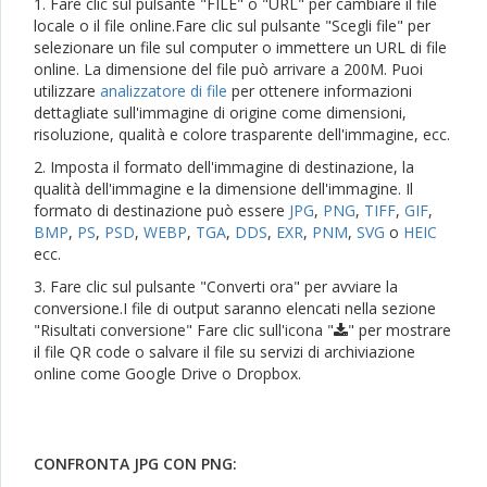
1. Fare clic sul pulsante "FILE" o "URL" per cambiare il file
locale o il file online.Fare clic sul pulsante "Scegli file" per
selezionare un file sul computer o immettere un URL di file
online. La dimensione del file può arrivare a 200M. Puoi
utilizzare
analizzatore di file
per ottenere informazioni
dettagliate sull'immagine di origine come dimensioni,
risoluzione, qualità e colore trasparente dell'immagine, ecc.
2. Imposta il formato dell'immagine di destinazione, la
qualità dell'immagine e la dimensione dell'immagine. Il
formato di destinazione può essere
JPG
,
PNG
,
TIFF
,
GIF
,
BMP
,
PS
,
PSD
,
WEBP
,
TGA
,
DDS
,
EXR
,
PNM
,
SVG
o
HEIC
ecc.
3. Fare clic sul pulsante "Converti ora" per avviare la
conversione.I file di output saranno elencati nella sezione
"Risultati conversione" Fare clic sull'icona "
" per mostrare
il file QR code o salvare il file su servizi di archiviazione
online come Google Drive o Dropbox.
CONFRONTA JPG CON PNG: