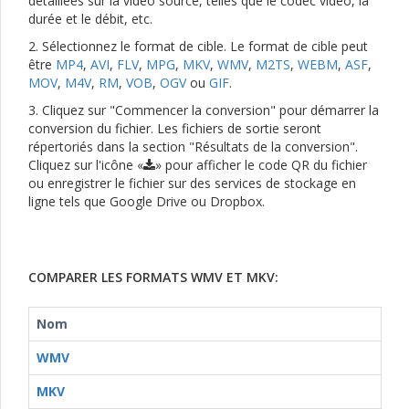
détaillées sur la vidéo source, telles que le codec vidéo, la
durée et le débit, etc.
2. Sélectionnez le format de cible. Le format de cible peut
être
MP4
,
AVI
,
FLV
,
MPG
,
MKV
,
WMV
,
M2TS
,
WEBM
,
ASF
,
MOV
,
M4V
,
RM
,
VOB
,
OGV
ou
GIF
.
3. Cliquez sur "Commencer la conversion" pour démarrer la
conversion du fichier. Les fichiers de sortie seront
répertoriés dans la section "Résultats de la conversion".
Cliquez sur l'icône «
» pour afficher le code QR du fichier
ou enregistrer le fichier sur des services de stockage en
ligne tels que Google Drive ou Dropbox.
COMPARER LES FORMATS WMV ET MKV:
Nom
WMV
MKV