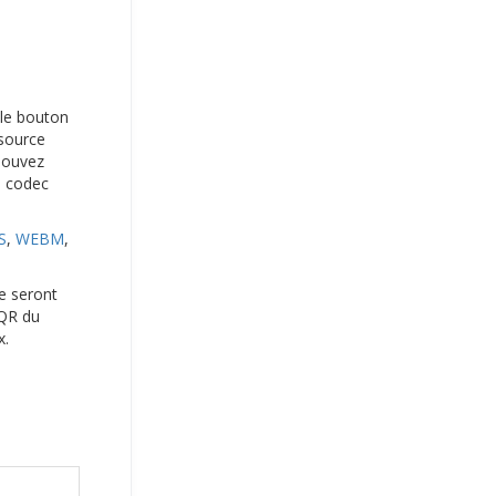
r le bouton
 source
 pouvez
e codec
S
,
WEBM
,
ie seront
 QR du
x.