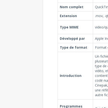
Nom complet
QuickTi
Extension
.mov, .q
Type MIME
video/q
Développé par
Apple In
Type de format
Format 
Un fichi
plusieur
type de 
vidéo, e
Introduction
contient
codé nu
Cinepak,
une réfé
autre fi
Programmes