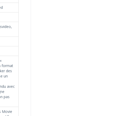
ed
msvideo,
«
n format
ker des
se un
ondu avec
gne
on pas
s Movie