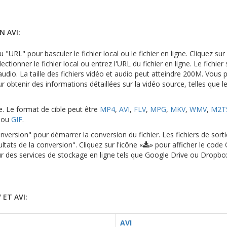
 AVI:
 "URL" pour basculer le fichier local ou le fichier en ligne. Cliquez su
ectionner le fichier local ou entrez l'URL du fichier en ligne. Le fichier
dio. La taille des fichiers vidéo et audio peut atteindre 200M. Vous
r obtenir des informations détaillées sur la vidéo source, telles que l
le. Le format de cible peut être
MP4
,
AVI
,
FLV
,
MPG
,
MKV
,
WMV
,
M2T
ou
GIF
.
version" pour démarrer la conversion du fichier. Les fichiers de sort
ltats de la conversion". Cliquez sur l'icône «
» pour afficher le code
 sur des services de stockage en ligne tels que Google Drive ou Dropbo
ET AVI:
AVI