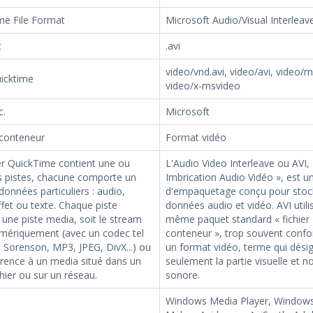
me File Format
Microsoft Audio/Visual Interleav
t
.avi
video/vnd.avi, video/avi, video/
uicktime
video/x-msvideo
c.
Microsoft
conteneur
Format vidéo
er QuickTime contient une ou
L'Audio Video Interleave ou AVI, 
s pistes, chacune comporte un
Imbrication Audio Vidéo », est u
données particuliers : audio,
d'empaquetage conçu pour stoc
ffet ou texte. Chaque piste
données audio et vidéo. AVI utili
 une piste media, soit le stream
même paquet standard « fichier
mériquement (avec un codec tel
conteneur », trop souvent conf
 Sorenson, MP3, JPEG, DivX...) ou
un format vidéo, terme qui dési
rence à un media situé dans un
seulement la partie visuelle et n
chier ou sur un réseau.
sonore.
Windows Media Player, Window