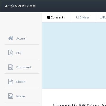
AC
NVERT.COM
Convertir
Diviser
Fu
Accueil
PDF
Document
Ebook
Image
Convertir MOV en AVI