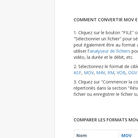
COMMENT CONVERTIR MOV EN
1. Cliquez sur le bouton "FILE" ou
"Sélectionner un fichier" pour sél
peut également être au format au
utiliser l'
analyseur de fichiers
pou
vidéo, la durée et le débit, etc.
2. Sélectionnez le format de cib
ASF
,
MOV
,
M4V
,
RM
,
VOB
,
OGV
3. Cliquez sur "Commencer la con
répertoriés dans la section "Résu
fichier ou enregistrer le fichier
COMPARER LES FORMATS MOV 
Nom
MOV