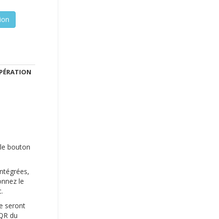
PÉRATION
r le bouton
intégrées,
onnez le
.
ie seront
 QR du