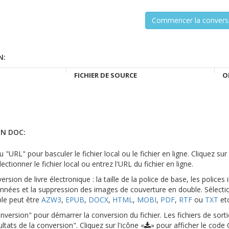
N:
FICHIER DE SOURCE
O
N DOC:
 "URL" pour basculer le fichier local ou le fichier en ligne. Cliquez su
ectionner le fichier local ou entrez l'URL du fichier en ligne.
rsion de livre électronique : la taille de la police de base, les polices 
nnées et la suppression des images de couverture en double. Sélecti
ble peut être
AZW3
,
EPUB
,
DOCX
,
HTML
,
MOBI
,
PDF
,
RTF
ou
TXT
etc
version" pour démarrer la conversion du fichier. Les fichiers de sort
ltats de la conversion". Cliquez sur l'icône «
» pour afficher le code