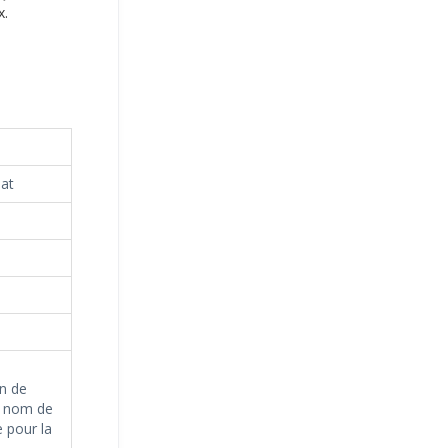
x.
mat
on de
e nom de
e pour la