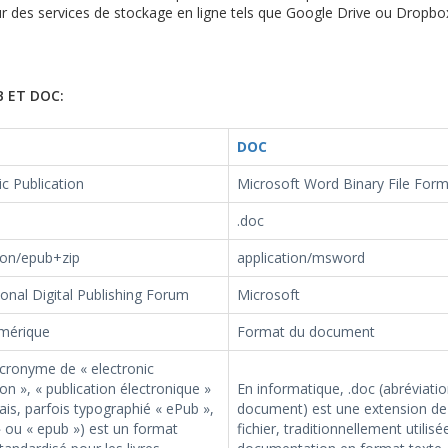
 sur des services de stockage en ligne tels que Google Drive ou Dropbo
 ET DOC:
DOC
ic Publication
Microsoft Word Binary File For
.doc
ion/epub+zip
application/msword
ional Digital Publishing Forum
Microsoft
umérique
Format du document
cronyme de « electronic
ion », « publication électronique »
En informatique, .doc (abréviati
ais, parfois typographié « ePub »,
document) est une extension d
 ou « epub ») est un format
fichier, traditionnellement utilisé