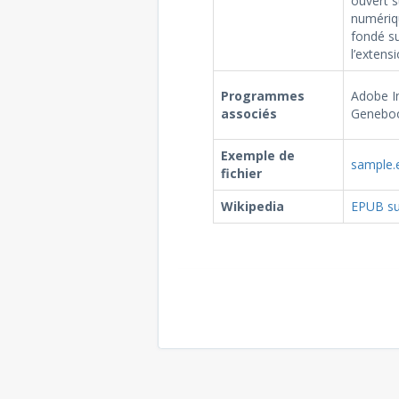
ouvert s
numériqu
fondé su
l’extens
Programmes
Adobe In
associés
Geneboo
Exemple de
sample.
fichier
Wikipedia
EPUB su