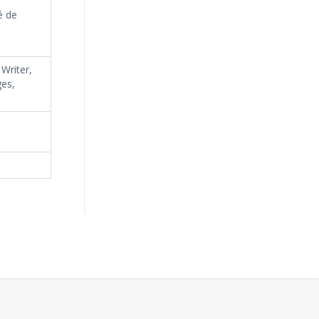
é de
Writer,
es,