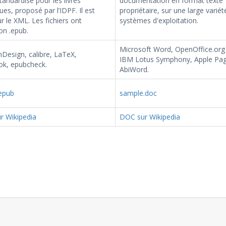
tandardisé pour les livres
documentation en format texte
es, proposé par l’IDPF. Il est
propriétaire, sur une large variét
r le XML. Les fichiers ont
systèmes d'exploitation.
ion .epub.
Microsoft Word, OpenOffice.org 
Design, calibre, LaTeX,
IBM Lotus Symphony, Apple Pag
k, epubcheck.
AbiWord.
epub
sample.doc
r Wikipedia
DOC sur Wikipedia