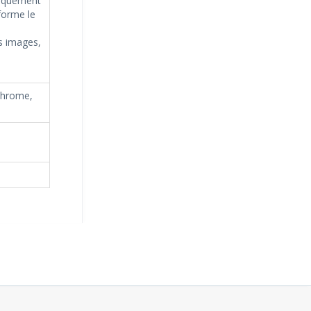
tiquement
forme le
s images,
Chrome,