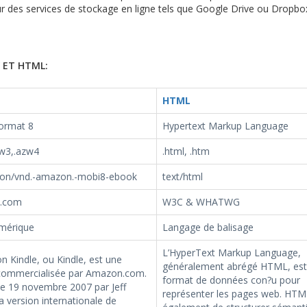
 sur des services de stockage en ligne tels que Google Drive ou Dropbo
 ET HTML:
HTML
Format 8
Hypertext Markup Language
zw3,.azw4
.html, .htm
tion/vnd.-amazon.-mobi8-ebook
text/html
.com
W3C & WHATWG
umérique
Langage de balisage
L’HyperText Markup Language,
 Kindle, ou Kindle, est une
généralement abrégé HTML, est
 commercialisée par Amazon.com.
format de données con?u pour
le 19 novembre 2007 par Jeff
représenter les pages web. HT
a version internationale de