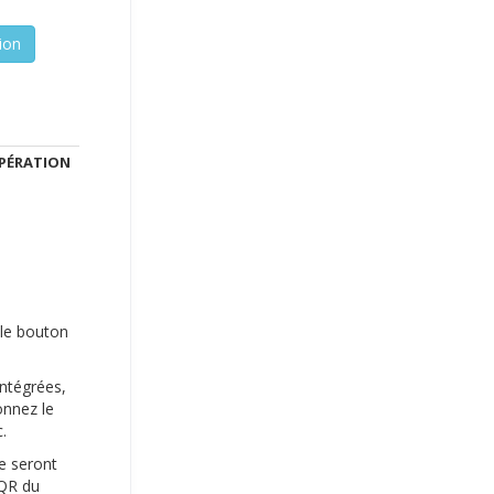
PÉRATION
r le bouton
intégrées,
onnez le
.
ie seront
 QR du