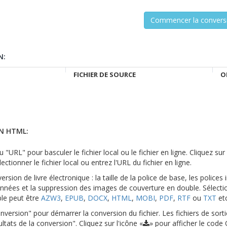
N:
FICHIER DE SOURCE
O
N HTML:
 "URL" pour basculer le fichier local ou le fichier en ligne. Cliquez su
ectionner le fichier local ou entrez l'URL du fichier en ligne.
rsion de livre électronique : la taille de la police de base, les polices 
nnées et la suppression des images de couverture en double. Sélecti
ble peut être
AZW3
,
EPUB
,
DOCX
,
HTML
,
MOBI
,
PDF
,
RTF
ou
TXT
etc
version" pour démarrer la conversion du fichier. Les fichiers de sort
ltats de la conversion". Cliquez sur l'icône «
» pour afficher le code