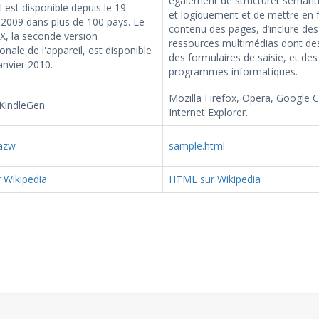
également de structurer séman
il est disponible depuis le 19
et logiquement et de mettre en 
2009 dans plus de 100 pays. Le
contenu des pages, d’inclure des
X, la seconde version
ressources multimédias dont de
ionale de l'appareil, est disponible
des formulaires de saisie, et des
anvier 2010.
programmes informatiques.
Mozilla Firefox, Opera, Google 
 KindleGen
Internet Explorer.
azw
sample.html
 Wikipedia
HTML sur Wikipedia