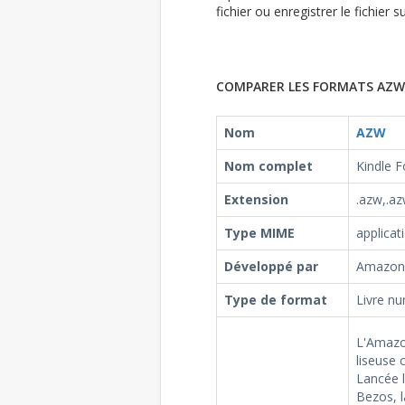
fichier ou enregistrer le fichier
COMPARER LES FORMATS AZW
Nom
AZW
Nom complet
Kindle 
Extension
.azw,.a
Type MIME
applica
Développé par
Amazon
Type de format
Livre n
L'Amazon
liseuse
Lancée 
Bezos, l