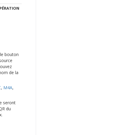
PÉRATION
r le bouton
 source
pouvez
 nom de la
C
,
M4A
,
ie seront
 QR du
x.