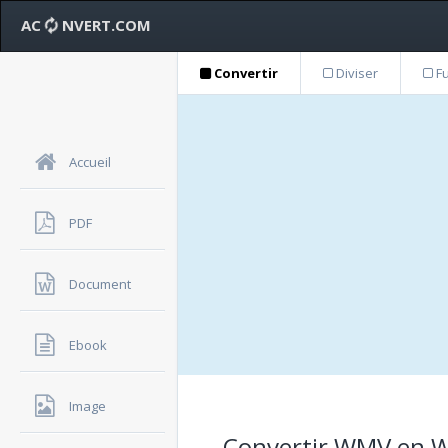
AC
NVERT.COM
Convertir
Diviser
Fu
Accueil
PDF
Document
Ebook
Image
Convertir WMV en WM