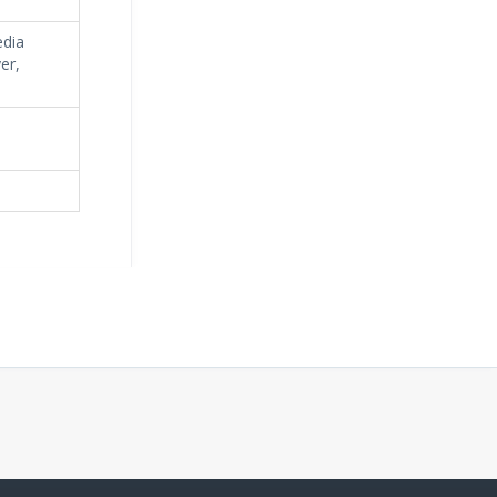
edia
er,