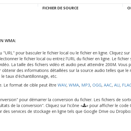
FICHIER DE SOURCE
O
EN WMA:
 "URL" pour basculer le fichier local ou le fichier en ligne. Cliquez su
ectionner le fichier local ou entrez l'URL du fichier en ligne. Le fichier
déo. La taille des fichiers vidéo et audio peut atteindre 200M. Vous 
 obtenir des informations détaillées sur la source audio telles que le
t le taux d'échantillonnage, etc.
le. Le format de cible peut être
WAV
,
WMA
,
MP3
,
OGG
,
AAC
,
AU
,
FLA
version" pour démarrer la conversion du fichier. Les fichiers de sort
ltats de la conversion". Cliquez sur l'icône «
» pour afficher le code
 sur des services de stockage en ligne tels que Google Drive ou Dropbo