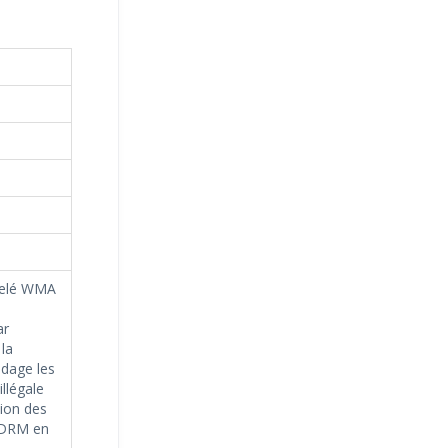
pelé WMA
ar
la
odage les
illégale
ion des
 DRM en