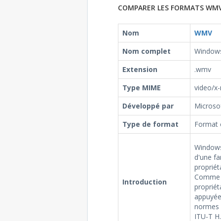
COMPARER LES FORMATS WMV
Nom
WMV
Nom complet
Windows
Extension
.wmv
Type MIME
video/x
Développé par
Microso
Type de format
Format 
Windows
d'une fa
propriét
Comme l
Introduction
propriét
appuyée 
normes 
ITU-T H.