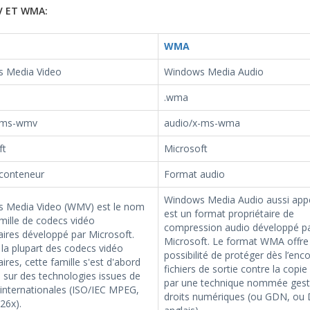
 ET WMA:
WMA
 Media Video
Windows Media Audio
.wma
-ms-wmv
audio/x-ms-wma
ft
Microsoft
conteneur
Format audio
Windows Media Audio aussi ap
 Media Video (WMV) est le nom
est un format propriétaire de
mille de codecs vidéo
compression audio développé p
aires développé par Microsoft.
Microsoft. Le format WMA offre 
a plupart des codecs vidéo
possibilité de protéger dès l’enc
aires, cette famille s'est d'abord
fichiers de sortie contre la copie 
sur des technologies issues de
par une technique nommée gest
internationales (ISO/IEC MPEG,
droits numériques (ou GDN, ou
26x).