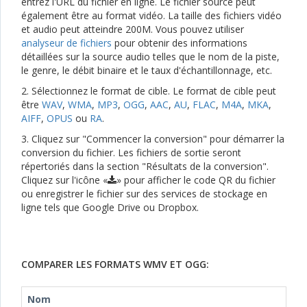
entrez l'URL du fichier en ligne. Le fichier source peut
également être au format vidéo. La taille des fichiers vidéo
et audio peut atteindre 200M. Vous pouvez utiliser
analyseur de fichiers
pour obtenir des informations
détaillées sur la source audio telles que le nom de la piste,
le genre, le débit binaire et le taux d'échantillonnage, etc.
2. Sélectionnez le format de cible. Le format de cible peut
être
WAV
,
WMA
,
MP3
,
OGG
,
AAC
,
AU
,
FLAC
,
M4A
,
MKA
,
AIFF
,
OPUS
ou
RA
.
3. Cliquez sur "Commencer la conversion" pour démarrer la
conversion du fichier. Les fichiers de sortie seront
répertoriés dans la section "Résultats de la conversion".
Cliquez sur l'icône «
» pour afficher le code QR du fichier
ou enregistrer le fichier sur des services de stockage en
ligne tels que Google Drive ou Dropbox.
COMPARER LES FORMATS WMV ET OGG:
Nom