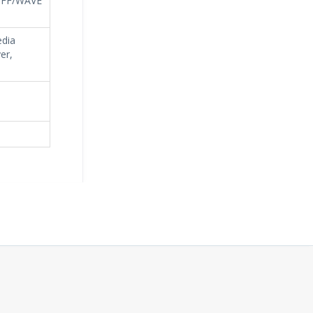
RIFF/WAVE
edia
er,