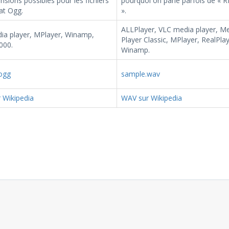
nsions possibles pour les fichiers
pourquoi on parle parfois de « 
at Ogg.
».
ALLPlayer, VLC media player, M
ia player, MPlayer, Winamp,
Player Classic, MPlayer, RealPlay
000.
Winamp.
ogg
sample.wav
 Wikipedia
WAV sur Wikipedia