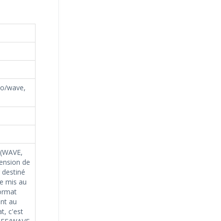
io/wave,
 (WAVE,
ension de
 destiné
e mis au
format
nt au
t, c'est