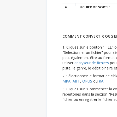
#
FICHIER DE SORTIE
COMMENT CONVERTIR OGG E
1. Cliquez sur le bouton "FILE" ou
"Sélectionner un fichier" pour sél
peut également être au format vi
utiliser
analyseur de fichiers
pour
piste, le genre, le débit binaire e
2. Sélectionnez le format de cib
MKA
,
AIFF
,
OPUS
ou
RA
.
3. Cliquez sur "Commencer la con
répertoriés dans la section "Résu
fichier ou enregistrer le fichier