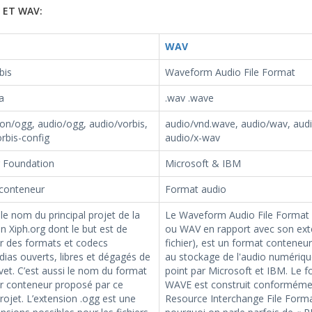
 ET WAV:
WAV
bis
Waveform Audio File Format
a
.wav .wave
ion/ogg, audio/ogg, audio/vorbis,
audio/vnd.wave, audio/wav, aud
rbis-config
audio/x-wav
g Foundation
Microsoft & IBM
conteneur
Format audio
le nom du principal projet de la
Le Waveform Audio File Format
n Xiph.org dont le but est de
ou WAV en rapport avec son ext
r des formats et codecs
fichier), est un format conteneur
ias ouverts, libres et dégagés de
au stockage de l'audio numériqu
vet. C’est aussi le nom du format
point par Microsoft et IBM. Le 
er conteneur proposé par ce
WAVE est construit conforméme
jet. L’extension .ogg est une
Resource Interchange File Forma