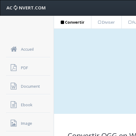
AC
NVERT.COM
Convertir
Diviser
Fu
Accueil
PDF
Document
Ebook
Image
Convertir OGG en WAV