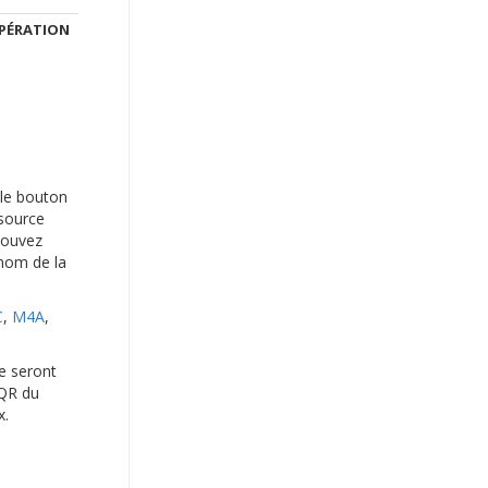
PÉRATION
r le bouton
 source
pouvez
 nom de la
C
,
M4A
,
ie seront
 QR du
x.