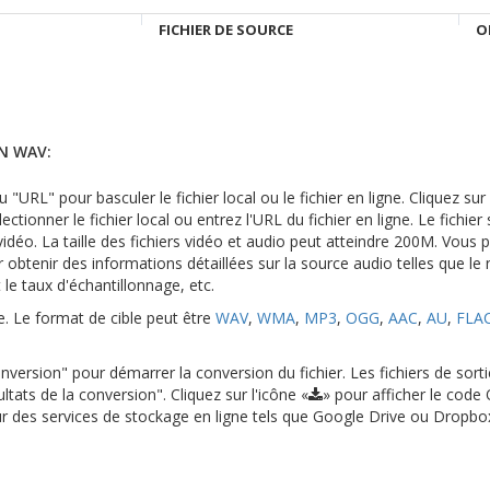
FICHIER DE SOURCE
O
N WAV:
 "URL" pour basculer le fichier local ou le fichier en ligne. Cliquez su
ectionner le fichier local ou entrez l'URL du fichier en ligne. Le fichier
déo. La taille des fichiers vidéo et audio peut atteindre 200M. Vous 
 obtenir des informations détaillées sur la source audio telles que le
t le taux d'échantillonnage, etc.
le. Le format de cible peut être
WAV
,
WMA
,
MP3
,
OGG
,
AAC
,
AU
,
FLA
version" pour démarrer la conversion du fichier. Les fichiers de sort
ltats de la conversion". Cliquez sur l'icône «
» pour afficher le code
 sur des services de stockage en ligne tels que Google Drive ou Dropbo