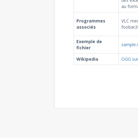
des exte
au form
Programmes
VLC med
associés
foobar2
Exemple de
sample.
fichier
Wikipedia
OGG sur