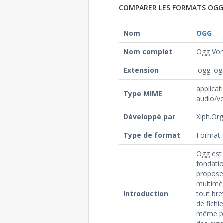
COMPARER LES FORMATS OGG
Nom
OGG
Nom complet
Ogg Vor
Extension
.ogg .og
applicat
Type MIME
audio/vo
Développé par
Xiph.Or
Type de format
Format 
Ogg est 
fondatio
propose
multiméd
Introduction
tout bre
de fichi
même pro