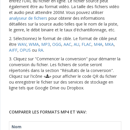
entrez l'URL du fichier en ligne. Le fichier source peut
également être au format vidéo. La taille des fichiers vidéo
et audio peut atteindre 200M. Vous pouvez utiliser
analyseur de fichiers
pour obtenir des informations
détaillées sur la source audio telles que le nom de la piste,
le genre, le débit binaire et le taux d'échantillonnage, etc.
2. Sélectionnez le format de cible. Le format de cible peut
être
WAV
,
WMA
,
MP3
,
OGG
,
AAC
,
AU
,
FLAC
,
M4A
,
MKA
,
AIFF
,
OPUS
ou
RA
.
3. Cliquez sur "Commencer la conversion" pour démarrer la
conversion du fichier. Les fichiers de sortie seront
répertoriés dans la section "Résultats de la conversion".
Cliquez sur l'icône «
» pour afficher le code QR du fichier
ou enregistrer le fichier sur des services de stockage en
ligne tels que Google Drive ou Dropbox.
COMPARER LES FORMATS MP4 ET WAV:
Nom