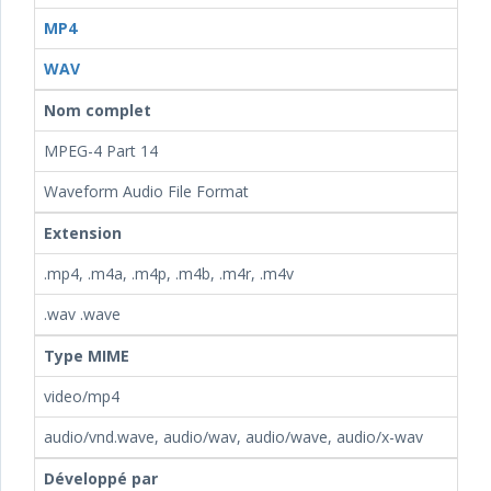
MP4
WAV
Nom complet
MPEG-4 Part 14
Waveform Audio File Format
Extension
.mp4, .m4a, .m4p, .m4b, .m4r, .m4v
.wav .wave
Type MIME
video/mp4
audio/vnd.wave, audio/wav, audio/wave, audio/x-wav
Développé par