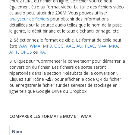
entrez l'URL du fichier en ligne. Le fichier source peut
également être au format vidéo. La taille des fichiers vidéo
et audio peut atteindre 200M. Vous pouvez utiliser
analyseur de fichiers
pour obtenir des informations
détaillées sur la source audio telles que le nom de la piste,
le genre, le débit binaire et le taux d'échantillonnage, etc.
2. Sélectionnez le format de cible. Le format de cible peut
être
WAV
,
WMA
,
MP3
,
OGG
,
AAC
,
AU
,
FLAC
,
M4A
,
MKA
,
AIFF
,
OPUS
ou
RA
.
3. Cliquez sur "Commencer la conversion" pour démarrer la
conversion du fichier. Les fichiers de sortie seront
répertoriés dans la section "Résultats de la conversion".
Cliquez sur l'icône «
» pour afficher le code QR du fichier
ou enregistrer le fichier sur des services de stockage en
ligne tels que Google Drive ou Dropbox.
COMPARER LES FORMATS MOV ET WMA:
Nom