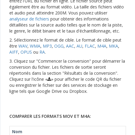
entrez l'URL du fichier en ligne. Le fichier source peut
également être au format vidéo. La taille des fichiers vidéo
et audio peut atteindre 200M. Vous pouvez utiliser
analyseur de fichiers
pour obtenir des informations
détaillées sur la source audio telles que le nom de la piste,
le genre, le débit binaire et le taux d'échantillonnage, etc.
2. Sélectionnez le format de cible. Le format de cible peut
être
WAV
,
WMA
,
MP3
,
OGG
,
AAC
,
AU
,
FLAC
,
M4A
,
MKA
,
AIFF
,
OPUS
ou
RA
.
3. Cliquez sur "Commencer la conversion" pour démarrer la
conversion du fichier. Les fichiers de sortie seront
répertoriés dans la section "Résultats de la conversion".
Cliquez sur l'icône «
» pour afficher le code QR du fichier
ou enregistrer le fichier sur des services de stockage en
ligne tels que Google Drive ou Dropbox.
COMPARER LES FORMATS MOV ET M4A:
Nom