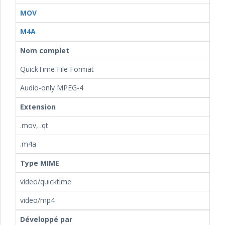
MOV
M4A
Nom complet
QuickTime File Format
Audio-only MPEG-4
Extension
.mov, .qt
.m4a
Type MIME
video/quicktime
video/mp4
Développé par