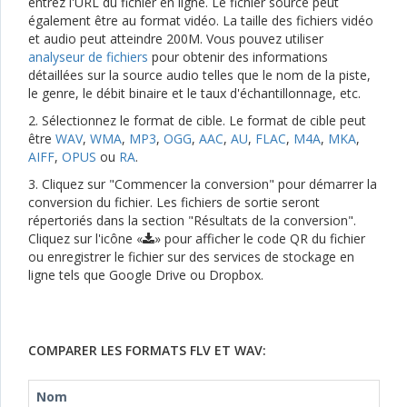
entrez l'URL du fichier en ligne. Le fichier source peut
également être au format vidéo. La taille des fichiers vidéo
et audio peut atteindre 200M. Vous pouvez utiliser
analyseur de fichiers
pour obtenir des informations
détaillées sur la source audio telles que le nom de la piste,
le genre, le débit binaire et le taux d'échantillonnage, etc.
2. Sélectionnez le format de cible. Le format de cible peut
être
WAV
,
WMA
,
MP3
,
OGG
,
AAC
,
AU
,
FLAC
,
M4A
,
MKA
,
AIFF
,
OPUS
ou
RA
.
3. Cliquez sur "Commencer la conversion" pour démarrer la
conversion du fichier. Les fichiers de sortie seront
répertoriés dans la section "Résultats de la conversion".
Cliquez sur l'icône «
» pour afficher le code QR du fichier
ou enregistrer le fichier sur des services de stockage en
ligne tels que Google Drive ou Dropbox.
COMPARER LES FORMATS FLV ET WAV:
Nom