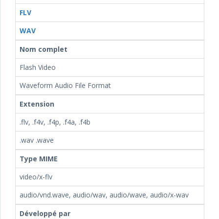
FLV
WAV
Nom complet
Flash Video
Waveform Audio File Format
Extension
.flv, .f4v, .f4p, .f4a, .f4b
.wav .wave
Type MIME
video/x-flv
audio/vnd.wave, audio/wav, audio/wave, audio/x-wav
Développé par