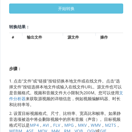
转换结果：
#
输出文件
源文件
操作
步骤：
1. 点击“文件”或“链接”按钮切换本地文件或在线文件。点击“选
择文件”按钮选择本地文件或输入在线文件URL。源文件也可以
是音频格式。视频和音频文件大小限制为200M。您可以使用
文
件分析器
来获取源视频的详细信息，例如视频编解码器、时长
和比特率等。
2. 设置目标视频格式、尺寸、比特率、宽高比和帧率。如果静
音选项被选中将会删除视频中的所有音频（声音）。目标视频
格式可以是
MP4
，
AVI
，
FLV
，
MPG
，
MKV
，
WMV
，
M2TS
，
WEBM
，
ASF
，
MOV
，
M4V
，
RM
，
VOB
，
OGV
或
GIF
。