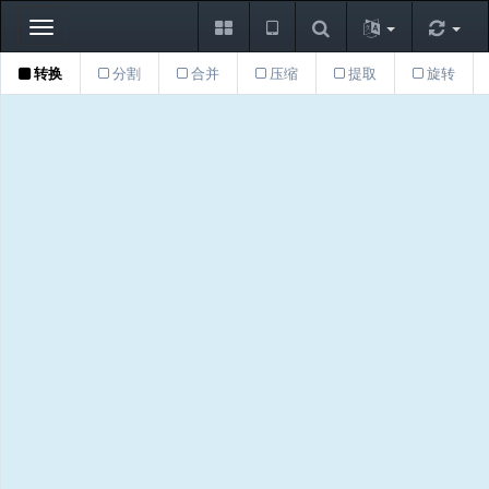
Toggle
navigation
转换
分割
合并
压缩
提取
旋转