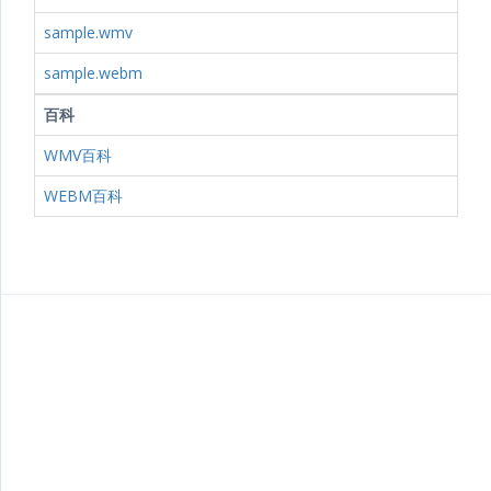
sample.wmv
sample.webm
百科
WMV百科
WEBM百科