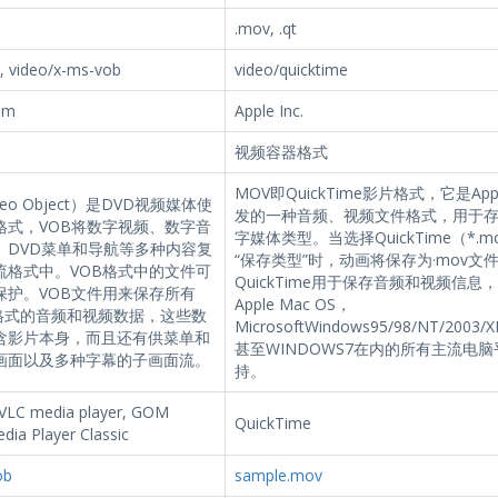
.mov, .qt
, video/x-ms-vob
video/quicktime
um
Apple Inc.
视频容器格式
MOV即QuickTime影片格式，它是Ap
deo Object）是DVD视频媒体使
发的一种音频、视频文件格式，用于
格式，VOB将数字视频、数字音
字媒体类型。当选择QuickTime（*.m
、DVD菜单和导航等多种内容复
“保存类型”时，动画将保存为·mov文
流格式中。VOB格式中的文件可
QuickTime用于保存音频和视频信息
保护。VOB文件用来保存所有
Apple Mac OS，
2格式的音频和视频数据，这些数
MicrosoftWindows95/98/NT/2003/
含影片本身，而且还有供菜单和
甚至WINDOWS7在内的所有主流电
画面以及多种字幕的子画面流。
持。
 VLC media player, GOM
QuickTime
edia Player Classic
ob
sample.mov