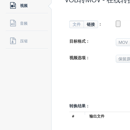
视频
音频
：
文件
链接
目标格式：
压缩
视频选项：
转换结果：
#
输出文件