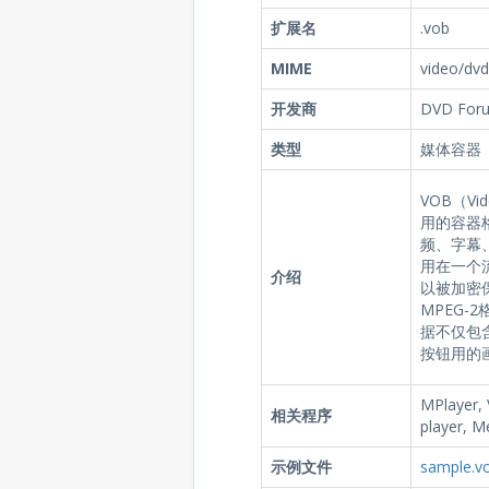
扩展名
.vob
MIME
video/dvd
开发商
DVD For
类型
媒体容器
VOB（Vi
用的容器
频、字幕
用在一个
介绍
以被加密
MPEG-
据不仅包
按钮用的
MPlayer,
相关程序
player, M
示例文件
sample.v