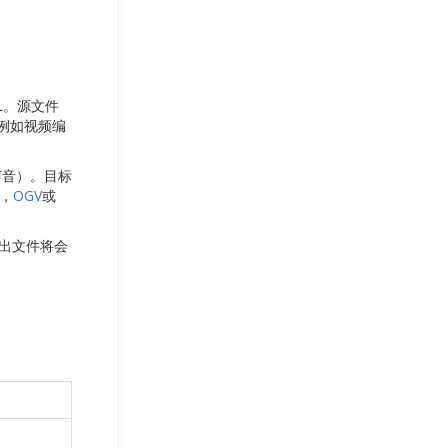
L。源文件
例如视频编
声音）。目标
，
OGV
或
输出文件将会