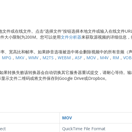
切换本地文件或在线文件。点击“选择文件”按钮选择本地文件或输入在线文件UR
件大小限制为200M。您可以使用
文件分析器
来获取源视频的详细信息，
比特率、宽高比和帧率。如果静音选项被选中将会删除视频中的所有音频（
，
MPG
，
MKV
，
WMV
，
M2TS
，
WEBM
，
ASF
，
MOV
，
M4V
，
RM
，
VOB
转换。如果转换失败该转换器会自动切换其它服务器重试提交，请耐心等待。
显示文件二维码或将文件保存到Google Drive或Dropbox。
MOV
ect
QuickTime File Format