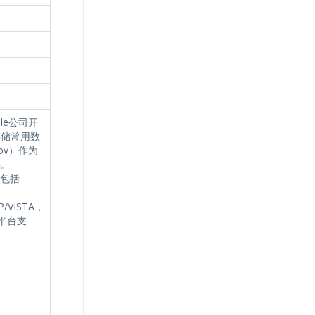
ple公司开
存储常用数
ov）作为
件。
，包括
XP/VISTA，
脑平台支