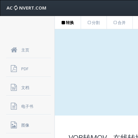
AC
NVERT.COM
转换
分割
合并
主页
PDF
文档
电子书
图像
VOB转MOV - 在线