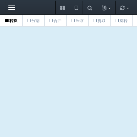
Toggle
navigation
转换
分割
合并
压缩
提取
旋转