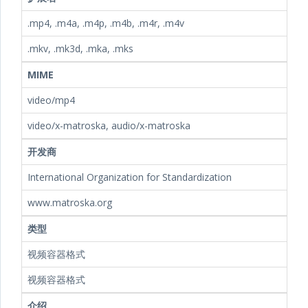
.mp4, .m4a, .m4p, .m4b, .m4r, .m4v
.mkv, .mk3d, .mka, .mks
MIME
video/mp4
video/x-matroska, audio/x-matroska
开发商
International Organization for Standardization
www.matroska.org
类型
视频容器格式
视频容器格式
介绍