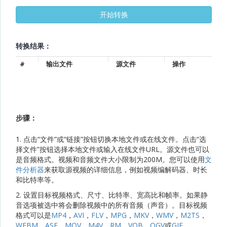
转换结果：
#
输出文件
源文件
操作
步骤：
1. 点击“文件”或“链接”按钮切换本地文件或在线文件。点击“选
择文件”按钮选择本地文件或输入在线文件URL。源文件也可以
是音频格式。视频和音频文件大小限制为200M。您可以使用
文
件分析器
来获取源视频的详细信息，例如视频编解码器、时长
和比特率等。
2. 设置目标视频格式、尺寸、比特率、宽高比和帧率。如果静
音选项被选中将会删除视频中的所有音频（声音）。目标视频
格式可以是
MP4
，
AVI
，
FLV
，
MPG
，
MKV
，
WMV
，
M2TS
，
WEBM
，
ASF
，
MOV
，
M4V
，
RM
，
VOB
，
OGV
或
GIF
。