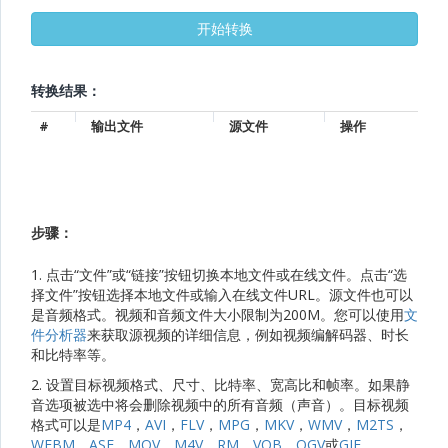
转换结果：
#
输出文件
源文件
操作
步骤：
1. 点击“文件”或“链接”按钮切换本地文件或在线文件。点击“选
择文件”按钮选择本地文件或输入在线文件URL。源文件也可以
是音频格式。视频和音频文件大小限制为200M。您可以使用
文
件分析器
来获取源视频的详细信息，例如视频编解码器、时长
和比特率等。
2. 设置目标视频格式、尺寸、比特率、宽高比和帧率。如果静
音选项被选中将会删除视频中的所有音频（声音）。目标视频
格式可以是
MP4
，
AVI
，
FLV
，
MPG
，
MKV
，
WMV
，
M2TS
，
WEBM
，
ASF
，
MOV
，
M4V
，
RM
，
VOB
，
OGV
或
GIF
。