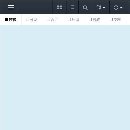
Toggle
navigation
转换
分割
合并
压缩
提取
旋转