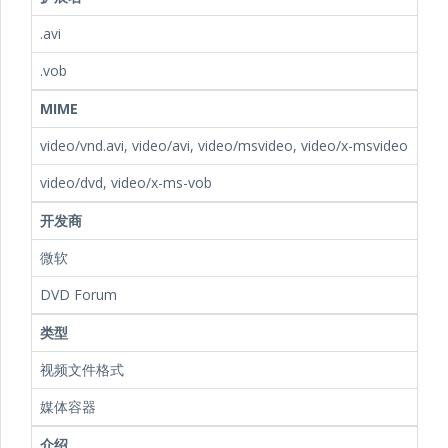
.avi
.vob
MIME
video/vnd.avi, video/avi, video/msvideo, video/x-msvideo
video/dvd, video/x-ms-vob
开发商
微软
DVD Forum
类型
视频文件格式
媒体容器
介绍