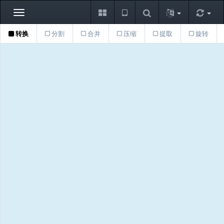
Toggle
navigation
转换
分割
合并
压缩
提取
旋转