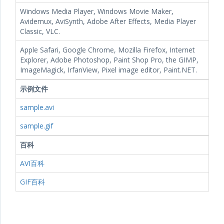
Windows Media Player, Windows Movie Maker,
Avidemux, AviSynth, Adobe After Effects, Media Player
Classic, VLC.
Apple Safari, Google Chrome, Mozilla Firefox, Internet
Explorer, Adobe Photoshop, Paint Shop Pro, the GIMP,
ImageMagick, IrfanView, Pixel image editor, Paint.NET.
示例文件
sample.avi
sample.gif
百科
AVI百科
GIF百科