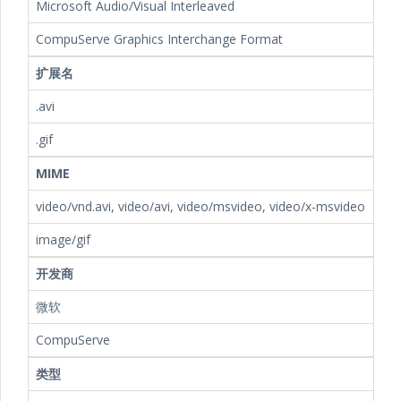
Microsoft Audio/Visual Interleaved
CompuServe Graphics Interchange Format
扩展名
.avi
.gif
MIME
video/vnd.avi, video/avi, video/msvideo, video/x-msvideo
image/gif
开发商
微软
CompuServe
类型