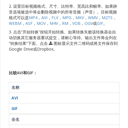
2. 设置目标视频格式、尺寸、比特率、宽高比和帧率。如果静
音选项被选中将会删除视频中的所有音频（声音）。目标视频
格式可以是
MP4
，
AVI
，
FLV
，
MPG
，
MKV
，
WMV
，
M2TS
，
WEBM
，
ASF
，
MOV
，
M4V
，
RM
，
VOB
，
OGV
或
GIF
。
3. 点击“开始转换”按钮开始转换。如果转换失败该转换器会自
动切换其它服务器重试提交，请耐心等待。输出文件将会列在
“转换结果”下面。点击
图标显示文件二维码或将文件保存到
Google Drive或Dropbox。
比较AVI和GIF：
名称
AVI
GIF
全名