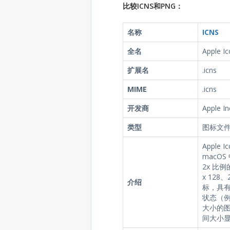
比较ICNS和PNG：
名称
ICNS
全名
Apple I
扩展名
.icns
MIME
.icns
开发商
Apple In
类型
图标文
Apple I
macOS
2x 比例的
x 128、
介绍
标，具有 
状态（例
大小的
间大小