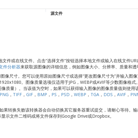
源文件
切换本地文件或在线文件。点击“选择文件”按钮选择本地文件或输入在线文件UR
文件分析器
来获取源图像的详细信息，例如图像大小、分辨率、质量和透
量和图像尺寸。您可以使用原始图像尺寸或选择“更改图像尺寸为”并输入图
1920x1080。图像质量选项仅适用于JPG，WEBP或AVIF等少数图像格
高图像质量）。当该值为空时，如果可以获得输入图像的图像质量值则使用
PNG
，
TIFF
，
GIF
，
BMP
，
PS
，
PSD
，
WEBP
，
TGA
，
DDS
，
AVIF
，
PN
转换。如果转换失败该转换器会自动切换其它服务器重试提交，请耐心等待。
显示文件二维码或将文件保存到Google Drive或Dropbox。