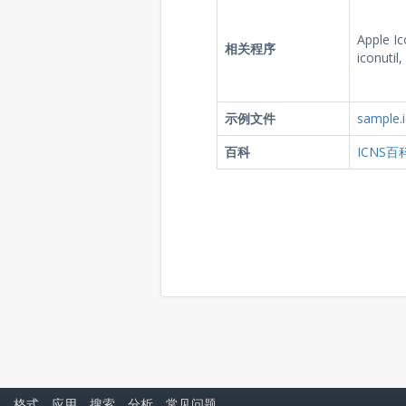
Apple I
相关程序
iconutil
示例文件
sample.
百科
ICNS百
格式
，
应用
，
搜索
，
分析
，
常见问题