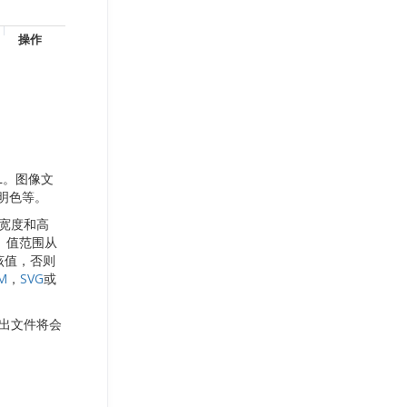
操作
L。图像文
明色等。
像宽度和高
式。值范围从
该值，否则
M
，
SVG
或
输出文件将会