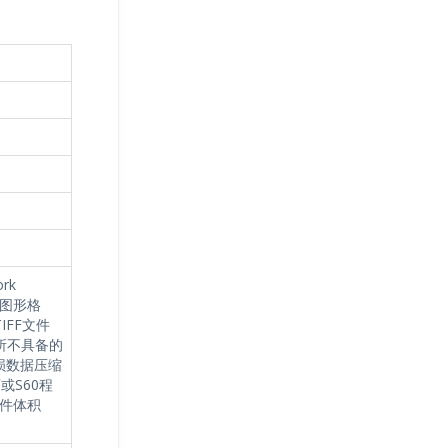
rk
图图形格
IFF文件
所不具备的
损数据压缩
或S60程
件体积