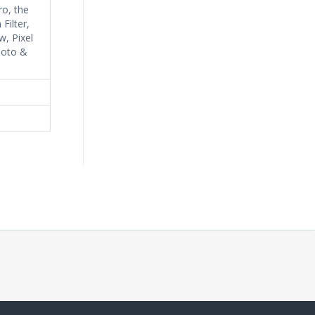
o, the
Filter,
w, Pixel
hoto &