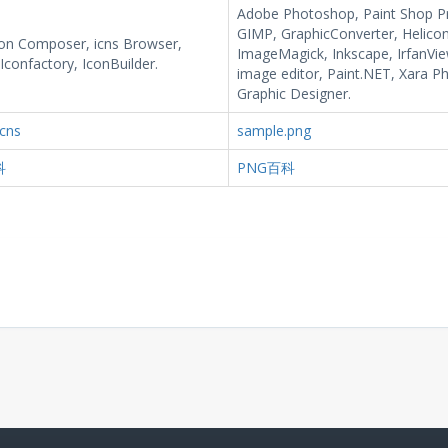
Adobe Photoshop, Paint Shop Pr
GIMP, GraphicConverter, Helicon 
con Composer, icns Browser,
ImageMagick, Inkscape, IrfanVie
, Iconfactory, IconBuilder.
image editor, Paint.NET, Xara P
Graphic Designer.
icns
sample.png
科
PNG百科