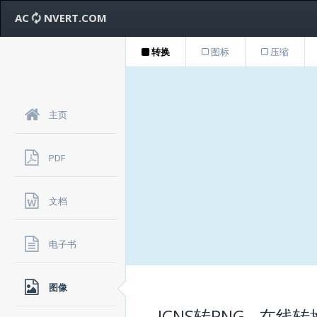
AC
NVERT.COM
转换
图标
压缩
主页
PDF
文档
电子书
图像
ICNS转PNG - 在