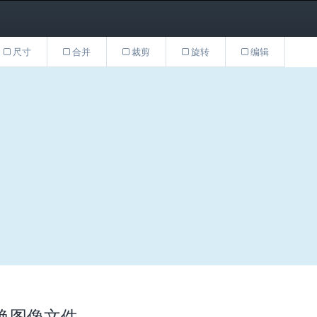
尺寸
合并
裁剪
旋转
编辑
线转换图像文件