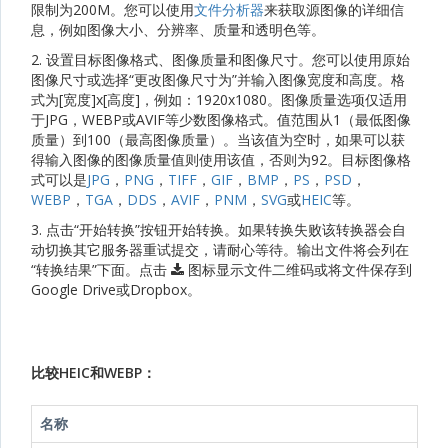
限制为200M。您可以使用
文件分析器
来获取源图像的详细信
息，例如图像大小、分辨率、质量和透明色等。
2. 设置目标图像格式、图像质量和图像尺寸。您可以使用原始
图像尺寸或选择“更改图像尺寸为”并输入图像宽度和高度。格
式为[宽度]x[高度]，例如：1920x1080。图像质量选项仅适用
于JPG，WEBP或AVIF等少数图像格式。值范围从1（最低图像
质量）到100（最高图像质量）。当该值为空时，如果可以获
得输入图像的图像质量值则使用该值，否则为92。目标图像格
式可以是
JPG
，
PNG
，
TIFF
，
GIF
，
BMP
，
PS
，
PSD
，
WEBP
，
TGA
，
DDS
，
AVIF
，
PNM
，
SVG
或
HEIC
等。
3. 点击“开始转换”按钮开始转换。如果转换失败该转换器会自
动切换其它服务器重试提交，请耐心等待。输出文件将会列在
“转换结果”下面。点击
图标显示文件二维码或将文件保存到
Google Drive或Dropbox。
比较HEIC和WEBP：
名称