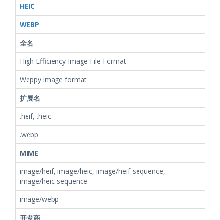
HEIC
WEBP
全名
High Efficiency Image File Format
Weppy image format
扩展名
.heif, .heic
.webp
MIME
image/heif, image/heic, image/heif-sequence,
image/heic-sequence
image/webp
开发商