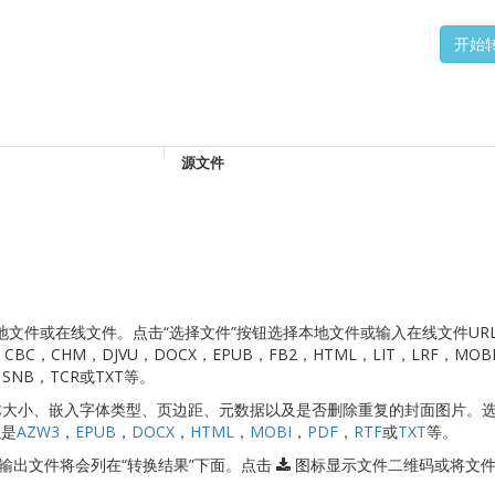
源文件
切换本地文件或在线文件。点击“选择文件”按钮选择本地文件或输入在线文件UR
BC，CHM，DJVU，DOCX，EPUB，FB2，HTML，LIT，LRF，MOB
，SNB，TCR或TXT等。
字体大小、嵌入字体类型、页边距、元数据以及是否删除重复的封面图片。
以是
AZW3
，
EPUB
，
DOCX
，
HTML
，
MOBI
，
PDF
，
RTF
或
TXT
等。
换。输出文件将会列在“转换结果”下面。点击
图标显示文件二维码或将文