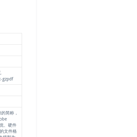
,
x-gzpdf
rmat的简称，
be
系统、硬件
的文件格