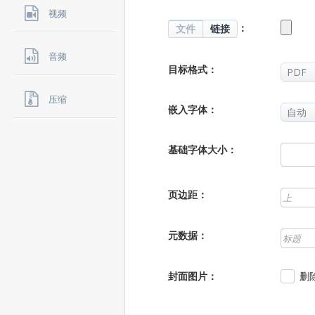
视频
：
文件
链接
音频
目标格式：
压缩
嵌入字体：
基础字体大小：
页边距：
元数据：
封面图片：
删