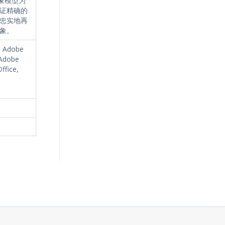
图象模型为
证精确的
会忠实地再
象。
, Adobe
 Adobe
ffice,