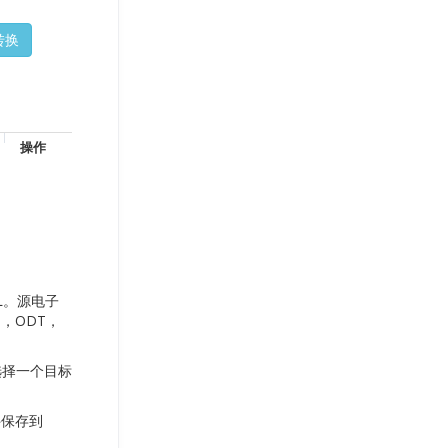
操作
L。源电子
I，ODT，
选择一个目标
件保存到