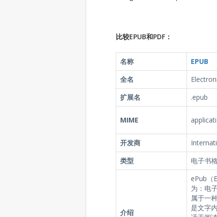
比较EPUB和PDF：
名称
EPUB
全名
Electron
扩展名
.epub
MIME
applicat
开发商
Internat
类型
电子书
ePub（E
为：电
属于一种
是文字
介绍