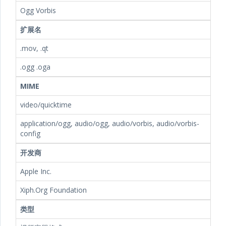
Ogg Vorbis
扩展名
.mov, .qt
.ogg .oga
MIME
video/quicktime
application/ogg, audio/ogg, audio/vorbis, audio/vorbis-
config
开发商
Apple Inc.
Xiph.Org Foundation
类型