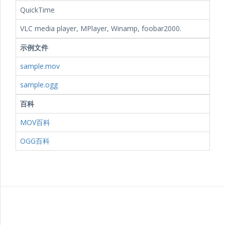
QuickTime
VLC media player, MPlayer, Winamp, foobar2000.
示例文件
sample.mov
sample.ogg
百科
MOV百科
OGG百科