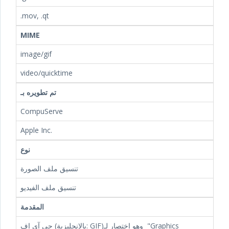
.mov, .qt
MIME
image/gif
video/quicktime
تم تطويره بـ
CompuServe
Apple Inc.
نوع
تنسيق ملف الصورة
تنسيق ملف الفيديو
المقدمة
جي آي إف (بالإنجليزية: GIF)‏ وهو اختصار لـ "Graphics