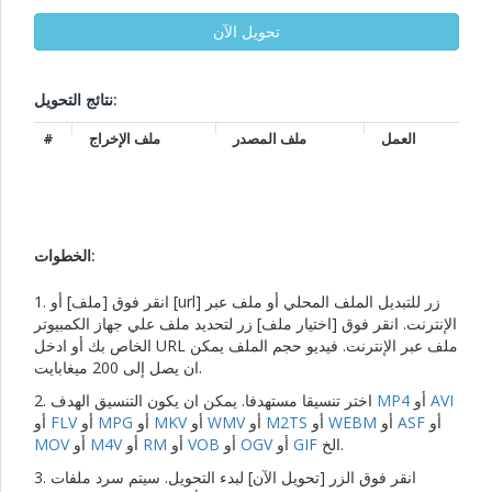
نتائج التحويل:
العمل
ملف المصدر
ملف الإخراج
#
الخطوات:
1. انقر فوق [ملف] أو [url] زر للتبديل الملف المحلي أو ملف عبر
الإنترنت. انقر فوق [اختيار ملف] زر لتحديد ملف علي جهاز الكمبيوتر
الخاص بك أو ادخل URL ملف عبر الإنترنت. فيديو حجم الملف يمكن
ان يصل إلى 200 ميغابايت.
AVI
أو
MP4
2. اختر تنسيقا مستهدفا. يمكن ان يكون التنسيق الهدف
أو
ASF
أو
WEBM
أو
M2TS
أو
WMV
أو
MKV
أو
MPG
أو
FLV
أو
الخ.
GIF
أو
OGV
أو
VOB
أو
RM
أو
M4V
أو
MOV
3. انقر فوق الزر [تحويل الآن] لبدء التحويل. سيتم سرد ملفات