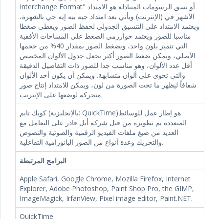
Interchange Format" أو نسق الرسومات المتبادلة هو الامتداد
الأشهر في (الإنترنت) ويأتي بعد امتداد جيه بيه إيه جي بالشهرة،
ويعتمد الامتداد على التنسيق الجدولي لحفظ الصور ويعطي ضغطا
مناسبا للصور ويعتمد خوارزمي الضغط على المساحات الأفقية
التي تتميز بلون واحد، ويضغط الصور بمقدار 40% من حجمها
الأصلي، ويمكن ضغط الصور أكثر بجعل جدول الألوان المخصص
أقل عدد الألوان، وهو مناسب جدا للصور ذات التفاصيل الدقيقة
والتي تحوي على ألوان متشابهة. ويمكن أن يكون أحد الألوان
شفافاً ليظهر ما تحت الصورة من لون، ويمكن للامتداد إنتاج صور
متحركة لوضعها على الإنترنت.
كويك تايم (بالإنجليزية: QuickTime)‏ هو إطار عمل للوسائط
المتعددة تم تطويره من قبل شركة أبل قادر على التعامل مع
العديد من صيغ ملفات الفيديو الرقمية والصوتية والنصوص
والتحريك وعدة أنواع من الصور البانورامية التفاعلية.
البرامج المرتبطة
Apple Safari, Google Chrome, Mozilla Firefox, Internet
Explorer, Adobe Photoshop, Paint Shop Pro, the GIMP,
ImageMagick, IrfanView, Pixel image editor, Paint.NET.
QuickTime