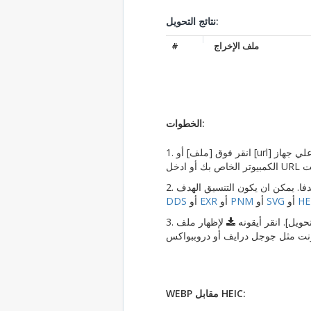
نتائج التحويل:
ملف الإخراج
#
الخطوات:
1. انقر فوق [ملف] أو [url] زر للتبديل الملف المحلي أو ملف عبر الإنترنت. انقر فوق [اختيار ملف] زر لتحديد ملف علي جهاز
HE
أو
SVG
أو
PNM
أو
EXR
أو
DDS
حويل]. انقر أيقونه
لإظهار ملف
WEBP مقابل HEIC: