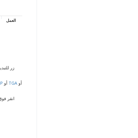
العمل
أو
TGA
أو
P
3. انقر ف