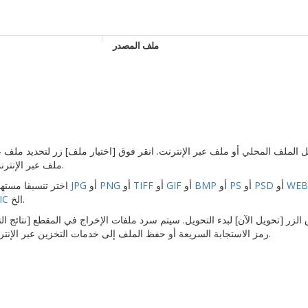
ملف المصدر
الكمبيوتر الخاص بك أو ادخل URL ملف عبر الإنترنت.
WEB
أو
PSD
أو
PS
أو
BMP
أو
GIF
أو
TIFF
أو
PNG
أو
JPG
2. اختر تنسيقا مستهدفا. يمكن ان يكون التنسيق الهدف
الخ.
IC
وق الزر [تحويل الآن] لبدء التحويل. سيتم سرد ملفات الإخراج في المقطع [نتائج الت
رمز الاستجابة السريعة أو حفظ الملف إلى خدمات التخزين عبر الإنترنت مثل جوجل درايف أو دروببواكس.