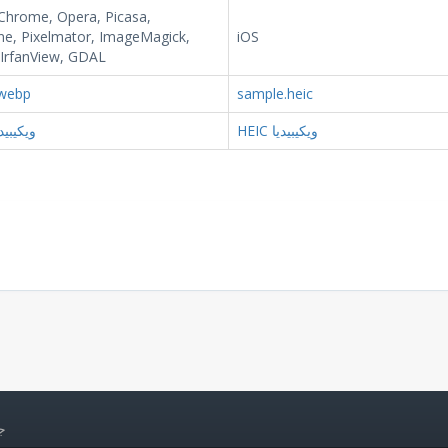
Chrome, Opera, Picasa,
ne, Pixelmator, ImageMagick,
iOS
 IrfanView, GDAL
webp
sample.heic
HEIC ويكيبيديا
WEBP ويكيبي
حقو