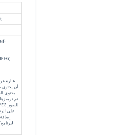
t
if-
MPEG)
أن يحتوي 
يحتوي ال
تم ترميزها 
إضافة 