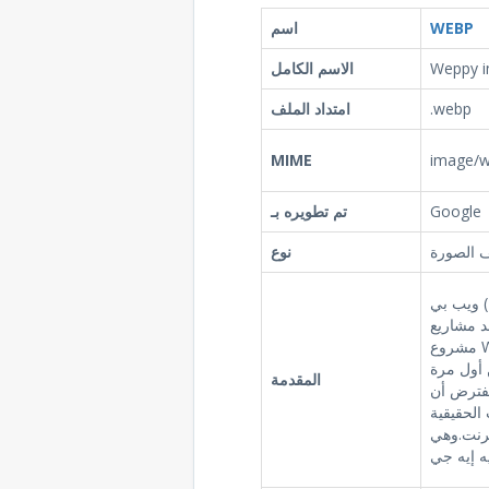
WEBP
اسم
Weppy i
الاسم الكامل
.webp
امتداد الملف
MIME
image/
Google
تم تطويره بـ
 الصورة
نوع
ويب بي (بالإنجليزية: WebP)‏ هو تنسيق صور يتم
د مشاريع
مشروع WebM المشروع المنتظر ان تكون
 أول مرة
المقدمة
201 ومن المفترض أن
الحقيقية
ترنت.وهي