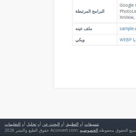
Google 
PhotoLi
البرامج المرتبطة
XnView,
sample.
ملف عينه
ديا
ويكي
تنسيقات
أو
التطبيق
أو
البحث عن
أو
تحليل
أو
التعليمات
ق الطبع والنشر 2026 Aconvert.com. جميع الحقوق محفوظه.
الخصوصيه