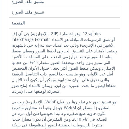
تنسيق ملف الصورة
تنسيق ملف الصورة
المقدمة
جي آي إف (بالإنجليزية: GIF)‏ وهو اختصار لـ "Graphics
Interchange Format" أو نسق الرسومات المتبادلة هو الامتداد
الأشهر في (الإنترنت) ويأتي بعد امتداد جيه بيه إيه جي بالشهرة،
ويعتمد الامتداد على التنسيق الجدولي لحفظ الصور ويعطي ضغطا
مناسبا للصور ويعتمد خوارزمي الضغط على المساحات الأفقية
التي تتميز بلون واحد، ويضغط الصور بمقدار 40% من حجمها
الأصلي، ويمكن ضغط الصور أكثر بجعل جدول الألوان المخصص
أقل عدد الألوان، وهو مناسب جدا للصور ذات التفاصيل الدقيقة
والتي تحوي على ألوان متشابهة. ويمكن أن يكون أحد الألوان
شفافاً ليظهر ما تحت الصورة من لون، ويمكن للامتداد إنتاج صور
متحركة لوضعها على الإنترنت.
ويب بي (بالإنجليزية: WebP)‏ هو تنسيق صور يتم تطويرها من قبل
جوجل وهو أحد مشاريع مشروع WebM المشروع المنتظر ان
تكون حاوية صيغ صغيرة وعالية الجودة.واعلن أول مرة عن
الصيغة في عام 2010 ومن المفترض أن تكون معيارا جديدا
مفتوحا للرسومات الحقيقية للصور المظغوطة في شبكة